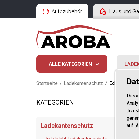
Autozubehör
Haus und Ga
ALLE KATEGORIEN
LADE
Dat
Startseite
/
Ladekantenschutz
/
Edelstahl L
Diese
KATEGORIEN
Analy
‚Ich 
genan
Ladekantenschutz
auf ‚
Edelstahl Ladekantenschutz