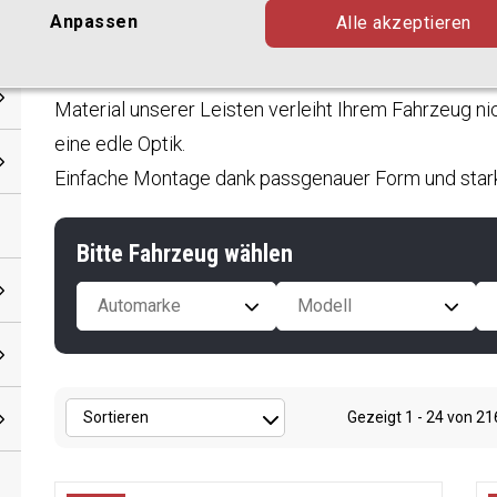
Anpassen
Alle akzeptieren
Unsere
Edelstahl Ladekantenschützer
sind präzis
Ladekante dauerhaft vor Kratzern, Dellen und Besch
Material unserer Leisten verleiht Ihrem Fahrzeug ni
eine edle Optik.
Einfache Montage dank passgenauer Form und sta
Bitte Fahrzeug wählen
Automarke
Modell
Gezeigt
1 - 24
von
21