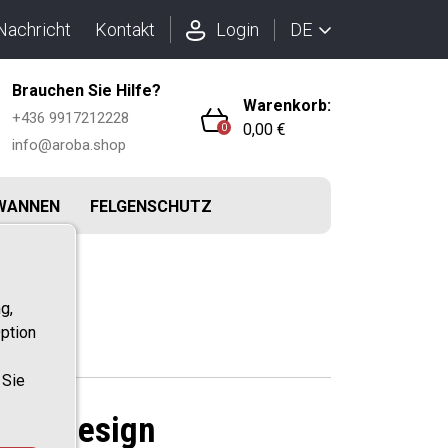
DE
Nachricht
Kontakt
Login
Brauchen Sie Hilfe?
Warenkorb:
+436 9917212228
0,00 €
0
info@aroba.shop
WANNEN
FELGENSCHUTZ
g,
hutz
ption
 Sie
ntes Design