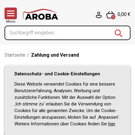
0,00 €
0
Menü
Startseite
/
Zahlung und Versand
Zahlung und Versand
Datenschutz- und Cookie-Einstellungen
Diese Website verwendet Cookies für eine bessere
Benutzererfahrung, Analysen, Werbung und
zusätzliche Funktionen. Mit der Auswahl der Option
Zahlung und Versand
‚Ich stimme zu‘ erlauben Sie die Verwendung von
Es gelten folgende Bedingungen:
Cookies für alle genannten Zwecke. Um die Cookie-
Einstellungen anzupassen, klicken Sie auf ‚Anpassen‘.
Die Lieferung der Ware erfolgt weltweit.
Weitere Informationen über Cookies finden Sie
hier
.