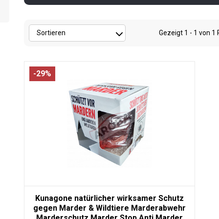
Gezeigt
1 - 1
von
1
-29%
Kunagone natürlicher wirksamer Schutz
gegen Marder & Wildtiere Marderabwehr
Marderschutz Marder Stop Anti Marder