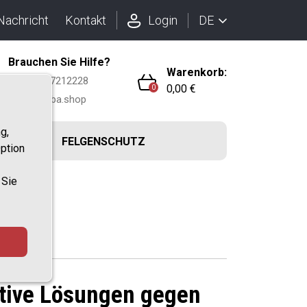
DE
Nachricht
Kontakt
Login
Brauchen Sie Hilfe?
Warenkorb:
+436 9917212228
0,00 €
0
info@aroba.shop
g,
WANNEN
FELGENSCHUTZ
ption
 Sie
ktive Lösungen gegen