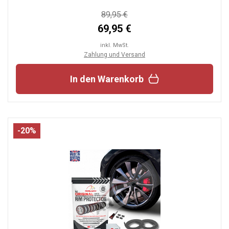
89,95 €
69,95 €
inkl. MwSt.
Zahlung und Versand
In den Warenkorb
-20%