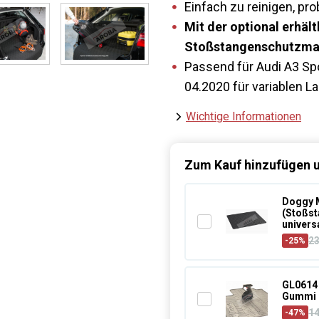
Einfach zu reinigen, p
Mit der optional erhä
Stoßstangenschutzmatt
Passend für Audi A3 Sp
04.2020 für variablen L
Wichtige Informationen
Zum Kauf hinzufügen u
Doggy 
(Stoßst
universa
2
-25%
GL0614 
Gummi 
1
-47%