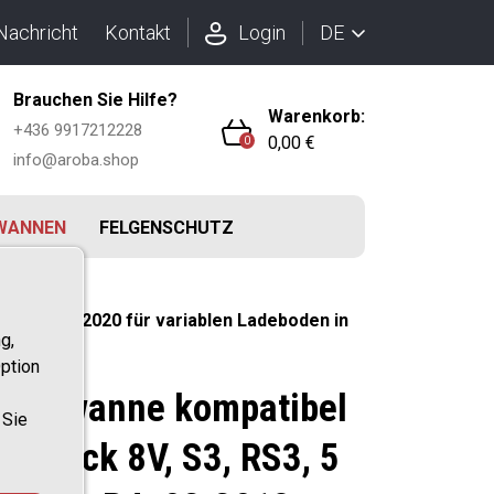
DE
Nachricht
Kontakt
Login
Brauchen Sie Hilfe?
Warenkorb:
+436 9917212228
0,00 €
0
info@aroba.shop
WANNEN
FELGENSCHUTZ
.2013-04.2020 für variablen Ladeboden in
g,
ption
raumwanne kompatibel
 Sie
ortback 8V, S3, RS3, 5