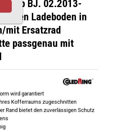
eck ab BJ. 02.2013-
riablen Ladeboden in
n/mit Ersatzrad
te passgenau mit
d
orm wird garantiert
 Ihres Kofferraums zugeschnitten
r Rand bietet den zuverlässigen Schutz
ens
big