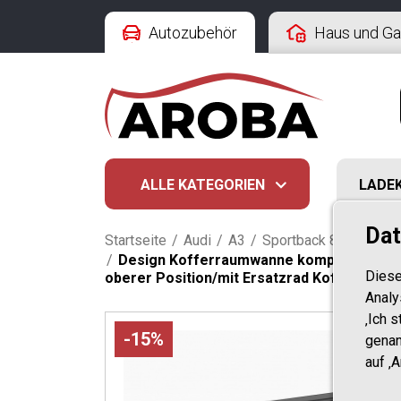
Autozubehör
Haus und Ga
ALLE KATEGORIEN
LADE
Dat
Startseite
/
Audi
/
A3
/
Sportback 8V (02.201
/
Design Kofferraumwanne kompatibel mit Au
Diese
oberer Position/mit Ersatzrad Kofferraum
Analy
‚Ich 
-15%
genan
auf ‚