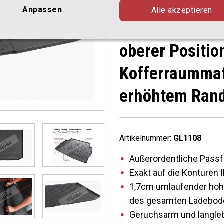
Türer Schrägh
Anpassen
Alle akzeptieren
04.2020 für va
oberer Positio
Kofferraummat
erhöhtem Ran
Artikelnummer:
GL1108
Außerordentliche Passf
Exakt auf die Konturen
1,7cm umlaufender hohe
des gesamten Ladebod
Geruchsarm und langle