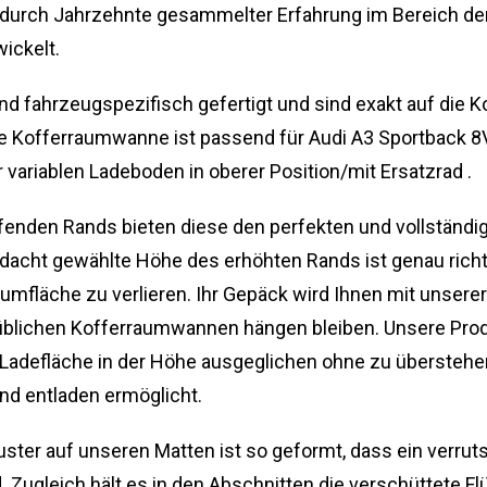
 durch Jahrzehnte gesammelter Erfahrung im Bereich 
ickelt.
 fahrzeugspezifisch gefertigt und sind exakt auf die 
 Kofferraumwanne ist passend für Audi A3 Sportback 8V,
r variablen Ladeboden in oberer Position/mit Ersatzrad .
enden Rands bieten diese den perfekten und vollständi
acht gewählte Höhe des erhöhten Rands ist genau richt
umfläche zu verlieren. Ihr Gepäck wird Ihnen mit unser
üblichen Kofferraumwannen hängen bleiben. Unsere Prod
Ladefläche in der Höhe ausgeglichen ohne zu überstehe
nd entladen ermöglicht.
ter auf unseren Matten ist so geformt, dass ein verru
. Zugleich hält es in den Abschnitten die verschüttete Fl