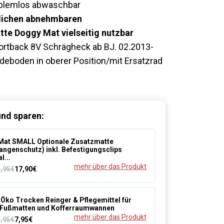
roblemlos abwaschbar
ltlichen abnehmbaren
e Doggy Mat vielseitig nutzbar
ortback 8V Schrägheck ab BJ. 02.2013-
adeboden in oberer Position/mit Ersatzrad
nd sparen:
Mat SMALL Optionale Zusatzmatte
angenschutz) inkl. Befestigungsclips
l...
mehr über das Produkt
3,95€
17,90€
Öko Trocken Reinger & Pflegemittel für
Fußmatten und Kofferraumwannen
mehr über das Produkt
4,95€
7,95€