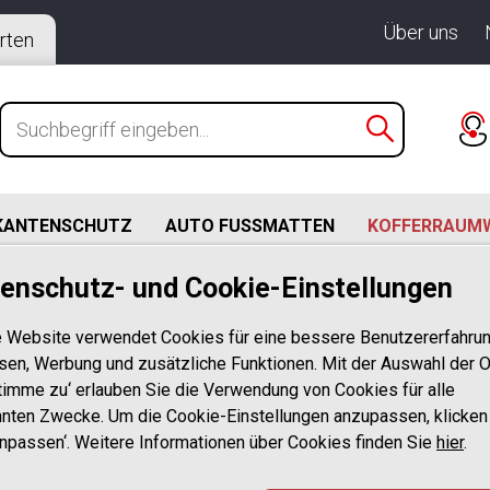
Über uns
rten
KANTENSCHUTZ
AUTO FUSSMATTEN
KOFFERRAUM
enschutz- und Cookie-Einstellungen
3-04.2020)
di A3 Sportback 8V, S3, RS3, 5 Türer Schrägheck ab BJ. 02
 Website verwendet Cookies für eine bessere Benutzererfahrun
matte passgenau mit erhöhtem Rand
sen, Werbung und zusätzliche Funktionen. Mit der Auswahl der O
stimme zu‘ erlauben Sie die Verwendung von Cookies für alle
Design Koffer
nten Zwecke. Um die Cookie-Einstellungen anzupassen, klicken
Anpassen‘. Weitere Informationen über Cookies finden Sie
mit Audi A3 Sp
hier
.