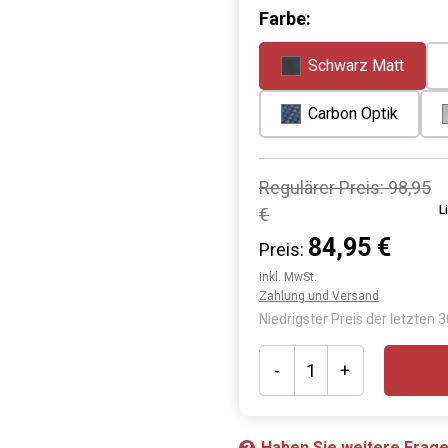
Farbe:
Schwarz Matt
Carbon Optik
Regulärer Preis:
98,95
L
€
84,95 €
Preis:
inkl. MwSt.
Zahlung und Versand
Niedrigster Preis der letzten 
-
+
Haben Sie weitere Frag