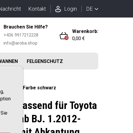
DE
Nachricht
Kontakt
Login
Brauchen Sie Hilfe?
Warenkorb:
+436 9917212228
0,00 €
0
info@aroba.shop
WANNEN
FELGENSCHUTZ
ntung ABS- Farbe schwarz
g,
ption
utz passend für Toyota
 Sie
sine ab BJ. 1.2012-
nau mit Abkantung