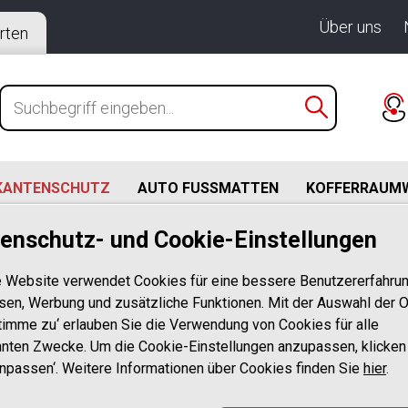
Über uns
rten
KANTENSCHUTZ
AUTO FUSSMATTEN
KOFFERRAUM
enschutz- und Cookie-Einstellungen
 (01.2009-05.2018)
nsis Limousine ab BJ. 1.2012-5.2015 passgenau mit Abka
 Website verwendet Cookies für eine bessere Benutzererfahrun
sen, Werbung und zusätzliche Funktionen. Mit der Auswahl der O
Ladekantensch
stimme zu‘ erlauben Sie die Verwendung von Cookies für alle
nten Zwecke. Um die Cookie-Einstellungen anzupassen, klicken
Avensis Limou
Anpassen‘. Weitere Informationen über Cookies finden Sie
hier
.
5.2015 passge