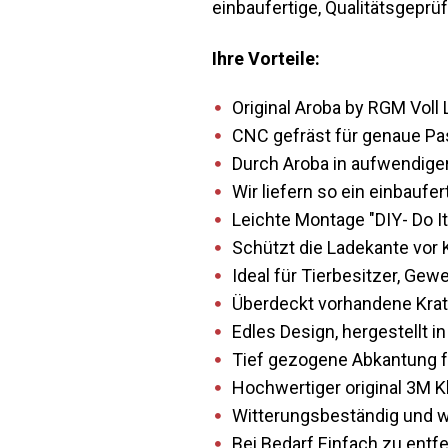
einbaufertige, Qualitätsgeprüf
Ihre Vorteile:
Original Aroba by RGM Vol
CNC gefräst für genaue P
Durch Aroba in aufwendiger
Wir liefern so ein einbaufe
Leichte Montage "DIY- Do It
Schützt die Ladekante vor 
Ideal für Tierbesitzer, Gew
Überdeckt vorhandene Krat
Edles Design, hergestellt i
Tief gezogene Abkantung f
Hochwertiger original 3M Kl
Witterungsbeständig und 
Bei Bedarf Einfach zu entf