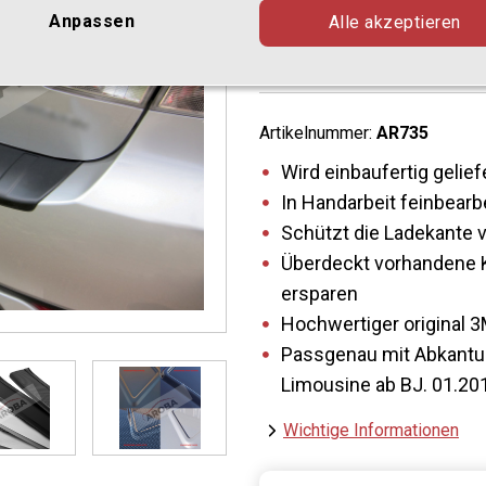
Anpassen
Alle akzeptieren
ABS- Farbe sc
Artikelnummer:
AR735
Wird einbaufertig gelief
In Handarbeit feinbearb
Schützt die Ladekante 
Überdeckt vorhandene K
ersparen
Hochwertiger original 3
Passgenau mit Abkantu
Limousine ab BJ. 01.20
Wichtige Informationen