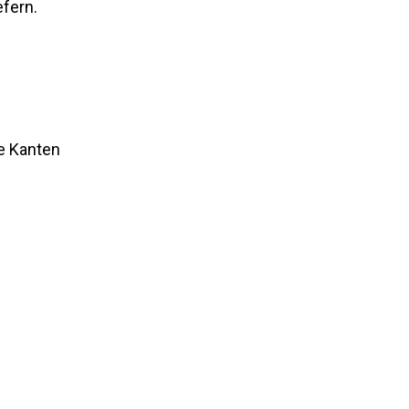
efern.
te Kanten