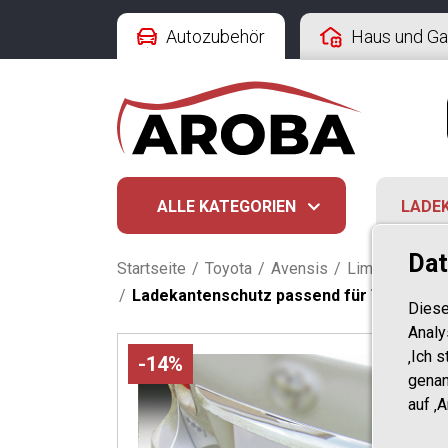
Autozubehör
Haus und Ga
ALLE KATEGORIEN
LADE
Dat
Startseite
/
Toyota
/
Avensis
/
Limousine T27
/
Ladekantenschutz passend für Toyota Ave
Diese
Analy
‚Ich 
-14%
genan
auf ‚