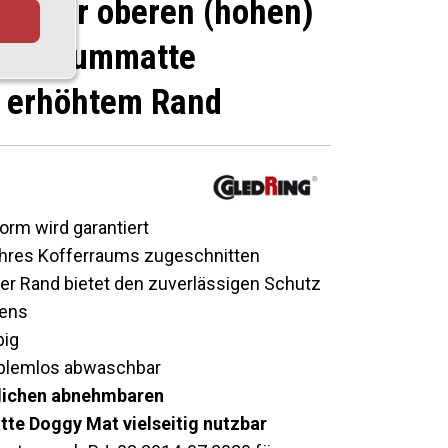
20 für oberen (hohen)
fferraummatte
 erhöhtem Rand
orm wird garantiert
 Ihres Kofferraums zugeschnitten
r Rand bietet den zuverlässigen Schutz
ens
big
roblemlos abwaschbar
ltlichen abnehmbaren
e Doggy Mat vielseitig nutzbar