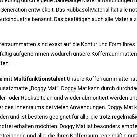
Gledring durch eigene Jahrelange Materialforschungen u
neration entwickelt. Das Rubbasol Material hat alle nötig
utoindustrie benannt. Das bestätigen auch alle Materialze
erraummatten sind exakt auf die Kontur und Form Ihres
fältig aufgenommen wodurch unsere Kofferraummatten d
ten.
 mit Multifunktionstalent
Unsere Kofferraummatte hat 
 Zusatzmatte „Doggy Mat“. Doggy Mat kann durch durchdac
der- oder Rückseite an und wieder abmontiert werden und
er des Innenraums bei vielen Anwendungen. Doggy Mat k
den und ist bestens geeignet für alle, die trotz regelmä
ndfrei erhalten möchten. Doggy Mat ist besonders empf
treibende und alle, die Ihren Kofferraum regelmäßig nut