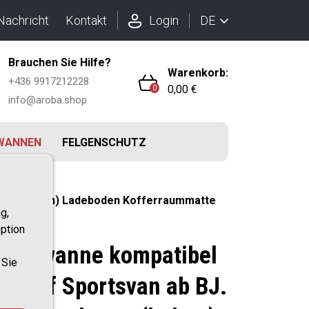
DE
Nachricht
Kontakt
Login
Brauchen Sie Hilfe?
Warenkorb:
+436 9917212228
0,00 €
0
info@aroba.shop
WANNEN
FELGENSCHUTZ
eren (hohen) Ladeboden Kofferraummatte
g,
ption
raumwanne kompatibel
 Sie
n Golf Sportsvan ab BJ.