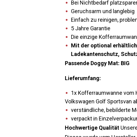
Bei Nichtbedarf platzsparen
Geruchsarm und langlebig
Einfach zu reinigen, prob
5 Jahre Garantie
Die einzige Kofferraumwann
Mit der optional erhältl
Ladekantenschutz, Schutz
Passende Doggy Mat: BIG
Lieferumfang:
1x Kofferraumwanne vom He
Volkswagen Golf Sportsvan ab
verständliche, bebilderte 
verpackt in Einzelverpacku
Hochwertige Qualität
Unsere