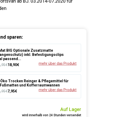
ortsvan ab BJ. 03.2014-07.2020 für
den
nd sparen:
at BIG Optionale Zusatzmatte
angenschutz) inkl. Befestigungsclips
al passend...
mehr über das Produkt
4,95€
18,90€
Öko Trocken Reinger & Pflegemittel für
Fußmatten und Kofferraumwannen
mehr über das Produkt
4,95€
7,95€
Auf Lager
wird innerhalb von 24 Stunden versendet