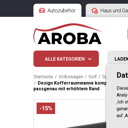
Autozubehör
Haus und Ga
ALLE KATEGORIEN
LADE
Dat
Startseite
/
Volkswagen
/
Golf
/
SportsVan VI
/
Design Kofferraumwanne kompatibel mit 
Diese
passgenau mit erhöhtem Rand
Analy
‚Ich 
-15%
genan
auf ‚