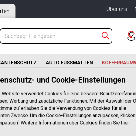
Über uns
rten
KANTENSCHUTZ
AUTO FUSSMATTEN
KOFFERRAUM
enschutz- und Cookie-Einstellungen
I (03.2014-07.2020)
Volkswagen Golf Sportsvan ab BJ. 03.2014-07.2020 für ob
 Website verwendet Cookies für eine bessere Benutzererfahrun
sen, Werbung und zusätzliche Funktionen. Mit der Auswahl der O
stimme zu‘ erlauben Sie die Verwendung von Cookies für alle
Design Koffer
nten Zwecke. Um die Cookie-Einstellungen anzupassen, klicken
Anpassen‘. Weitere Informationen über Cookies finden Sie
mit Volkswage
hier
.