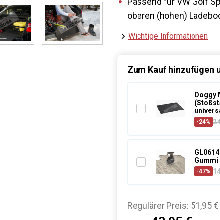
Passend für VW Golf Sp
oberen (hohen) Ladebo
Wichtige Informationen
Zum Kauf hinzufügen u
Doggy M
(Stoßst
univers
2
-24%
GL0614 
Gummi 
1
-47%
Regulärer Preis:
51,95 €