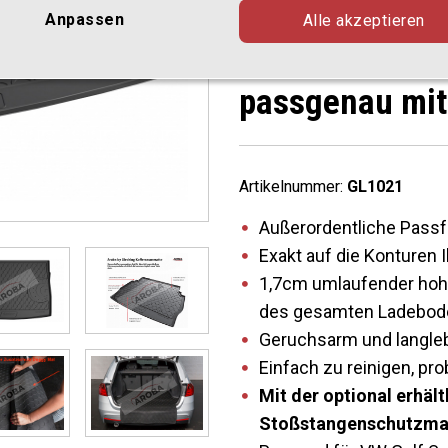
03.2014-07.20
Anpassen
Alle akzeptieren
Ladeboden Ko
passgenau mit
Artikelnummer:
GL1021
Außerordentliche Passf
Exakt auf die Konturen
1,7cm umlaufender hohe
des gesamten Ladebod
Geruchsarm und langle
Einfach zu reinigen, p
Mit der optional erhä
Stoßstangenschutzmatt