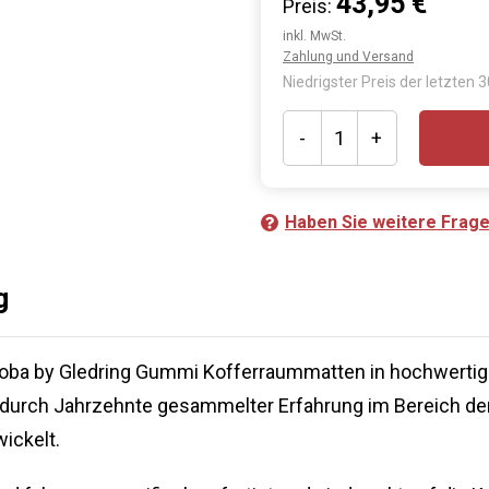
43,95 €
Preis:
inkl. MwSt.
Zahlung und Versand
Niedrigster Preis der letzten 
-
+
Haben Sie weitere Frag
g
roba by Gledring Gummi Kofferraummatten in hochwertig
 durch Jahrzehnte gesammelter Erfahrung im Bereich 
ickelt.