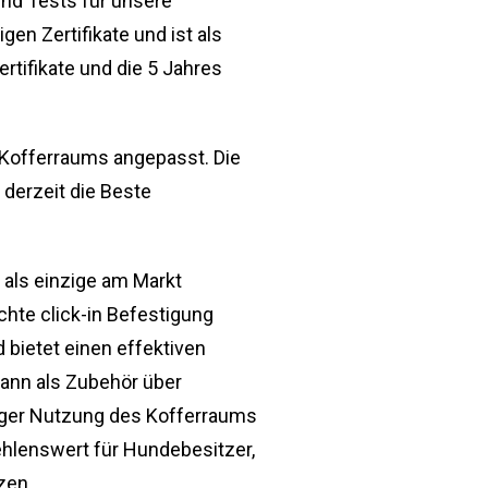
nd Tests für unsere
en Zertifikate und ist als
rtifikate und die 5 Jahres
 Kofferraums angepasst. Die
erzeit die Beste
als einzige am Markt
hte click-in Befestigung
 bietet einen effektiven
ann als Zubehör über
ßiger Nutzung des Kofferraums
ehlenswert für Hundebesitzer,
zen.