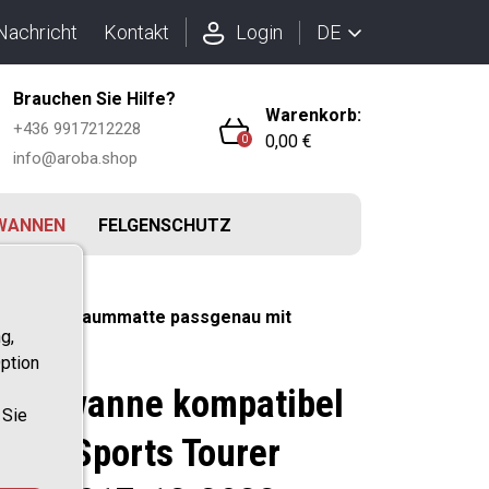
DE
Nachricht
Kontakt
Login
Brauchen Sie Hilfe?
Warenkorb:
+436 9917212228
0,00 €
0
info@aroba.shop
WANNEN
FELGENSCHUTZ
2022 Kofferraummatte passgenau mit
g,
ption
raumwanne kompatibel
 Sie
nia B Sports Tourer