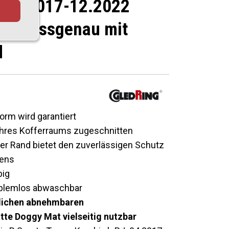
. 04.2017-12.2022
te passgenau mit
d
orm wird garantiert
 Ihres Kofferraums zugeschnitten
r Rand bietet den zuverlässigen Schutz
ens
big
roblemlos abwaschbar
ltlichen abnehmbaren
e Doggy Mat vielseitig nutzbar