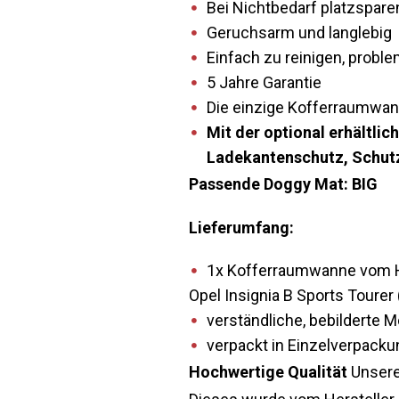
Bei Nichtbedarf platzsparen
Geruchsarm und langlebig
Einfach zu reinigen, prob
5 Jahre Garantie
Die einzige Kofferraumwann
Mit der optional erhältl
Ladekantenschutz, Schutz
Passende Doggy Mat: BIG
Lieferumfang:
1x Kofferraumwanne vom He
Opel Insignia B Sports Tourer
verständliche, bebilderte 
verpackt in Einzelverpacku
Hochwertige Qualität
Unsere