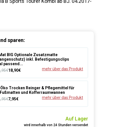
ia B Sports Tourer Kombi ab BJ. 04.2017-
nd sparen:
at BIG Optionale Zusatzmatte
angenschutz) inkl. Befestigungsclips
al passend...
mehr über das Produkt
4,95€
18,90€
Öko Trocken Reinger & Pflegemittel für
Fußmatten und Kofferraumwannen
mehr über das Produkt
4,95€
7,95€
Auf Lager
wird innerhalb von 24 Stunden versendet