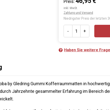
46,95 €
Preis:
inkl. MwSt.
Zahlung und Versand
Niedrigster Preis der letzten 
-
+
Haben Sie weitere Frag
g
roba by Gledring Gummi Kofferraummatten in hochwertig
 durch Jahrzehnte gesammelter Erfahrung im Bereich 
ickelt.