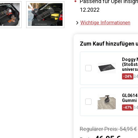
Passend für Opel Insign
12.2022
Wichtige Informationen
Zum Kauf hinzufügen u
Doggy M
(Stoßst
univers
2
-24%
GL0614 
Gummi 
1
-47%
Regulärer Preis:
54,95 €