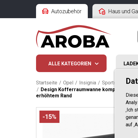
Autozubehör
Haus und Ga
ALLE KATEGORIEN
LADE
Dat
Startseite
/
Opel
/
Insignia
/
Sports Tourer B
/
Design Kofferraumwanne kompatibel mit O
Diese
erhöhtem Rand
Analy
‚Ich 
-15%
genan
auf ‚