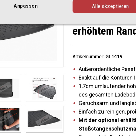
(Kombi) ab BJ
Anpassen
Alle akzeptieren
Kofferraummat
erhöhtem Ran
Artikelnummer:
GL1419
Außerordentliche Passf
Exakt auf die Konturen
1,7cm umlaufender hohe
des gesamten Ladebod
Geruchsarm und langle
Einfach zu reinigen, p
Mit der optional erhä
Stoßstangenschutzmatt