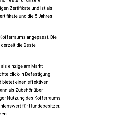
nd Tests für unsere
en Zertifikate und ist als
rtifikate und die 5 Jahres
 Kofferraums angepasst. Die
erzeit die Beste
als einzige am Markt
hte click-in Befestigung
 bietet einen effektiven
ann als Zubehör über
ßiger Nutzung des Kofferraums
ehlenswert für Hundebesitzer,
zen.