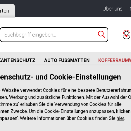
Über uns
rten
KANTENSCHUTZ
AUTO FUSSMATTEN
KOFFERRAUM
enschutz- und Cookie-Einstellungen
 (04.2017-12.2022)
pel Insignia B Sports Tourer (Kombi) ab BJ. 04.2017-12.
 Website verwendet Cookies für eine bessere Benutzererfahrun
sen, Werbung und zusätzliche Funktionen. Mit der Auswahl der O
stimme zu‘ erlauben Sie die Verwendung von Cookies für alle
Design Koffer
nten Zwecke. Um die Cookie-Einstellungen anzupassen, klicken
Anpassen‘. Weitere Informationen über Cookies finden Sie
mit Opel Insig
hier
.