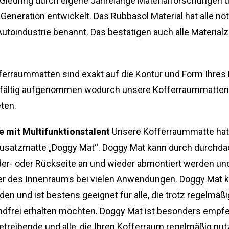
Gledring durch eigene Jahrelange Materialforschungen u
neration entwickelt. Das Rubbasol Material hat alle nötig
utoindustrie benannt. Das bestätigen auch alle Materialze
erraummatten sind exakt auf die Kontur und Form Ihres
fältig aufgenommen wodurch unsere Kofferraummatten d
ten.
 mit Multifunktionstalent
Unsere Kofferraummatte hat 
 Zusatzmatte „Doggy Mat“. Doggy Mat kann durch durchdac
der- oder Rückseite an und wieder abmontiert werden und
er des Innenraums bei vielen Anwendungen. Doggy Mat k
den und ist bestens geeignet für alle, die trotz regelmä
ndfrei erhalten möchten. Doggy Mat ist besonders empf
treibende und alle, die Ihren Kofferraum regelmäßig nut