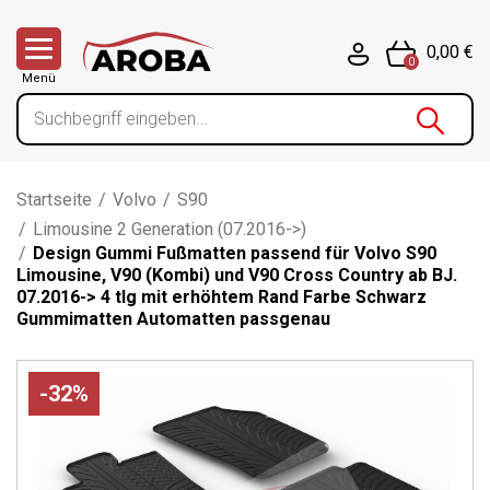
0,00 €
0
Menü
Startseite
/
Volvo
/
S90
/
Limousine 2 Generation (07.2016->)
/
Design Gummi Fußmatten passend für Volvo S90
Limousine, V90 (Kombi) und V90 Cross Country ab BJ.
07.2016-> 4 tlg mit erhöhtem Rand Farbe Schwarz
Gummimatten Automatten passgenau
-32%