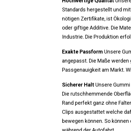
Hochwertige Qualität
Unsere
Standards hergestellt und mit
nötigen Zertifikate, ist Öko
oder giftige Additive. Die Ma
Industrie. Die Produktion erfo
Exakte Passform
Unsere Gum
angepasst. Die Maße werden 
Passgenauigkeit am Markt. Wi
Sicherer Halt
Unsere Gummi F
Die rutschhemmende Oberfläc
Rand perfekt ganz ohne Falte
Clips ausgestattet welche daf
bewegen können. So können di
während der Autofahrt.