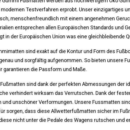
 Gummi Fußmatten werden aus hochwertigem Öko Gumm
 modernen Testverfahren erprobt. Unser einzigartiges und
logisch, menschenfreundlich mit einem angenehmen Geru
terialien entsprechen allen Europäischen Standards und 
lgt in der Europäischen Union was eine gleichbleibende Qu
mimatten sind exakt auf die Kontur und Form des Fuß
genau und sorgfältig aufgenommen. So bieten unsere Fu
r garantieren die Passform und Maße.
ußmatten sind dank der perfekten Abmessungen der id
he verhindert wirksam das Verrutschen. Dank der festen
n und unschöner Verformungen. Unsere Fussmatten sind 
ür sorgen, dass diese Allwetterfußmatten sicher im Fußr
ese nicht unter die Pedale des Wagens rutschen und er