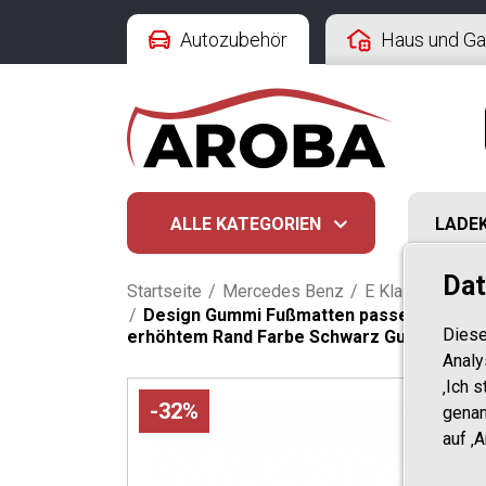
Autozubehör
Haus und Ga
ALLE KATEGORIEN
LADE
Dat
Startseite
/
Mercedes Benz
/
E Klasse
/
Kom
/
Design Gummi Fußmatten passend für Merc
Diese
erhöhtem Rand Farbe Schwarz Gummimatt
Analy
‚Ich 
-32%
genan
auf ‚