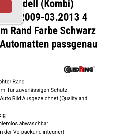
 T Modell (Kombi)
. 02.2009-03.2013 4
tem Rand Farbe Schwarz
Automatten passgenau
öhter Rand
i für zuverlässigen Schutz
Auto Bild Ausgezeichnet (Quality and
big
roblemlos abwaschbar
in der Verpackung integriert