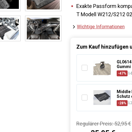
Exakte Passform kompa
T Modell W212/S212 02
Wichtige Informationen
Zum Kauf hinzufügen u
GL0614 
Gummi 
1
-47%
Middle 
Schutz 
1
-28%
Regulärer Preis:
52,95 €