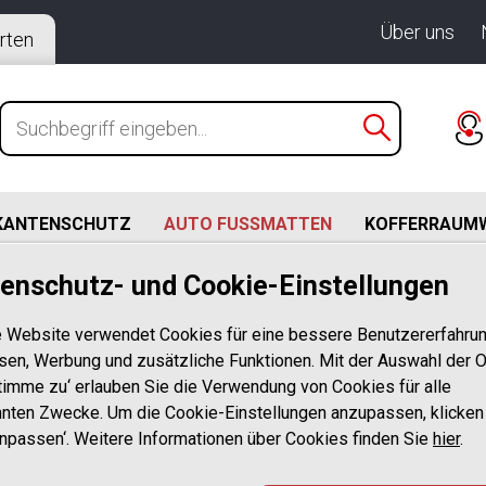
Über uns
rten
KANTENSCHUTZ
AUTO FUSSMATTEN
KOFFERRAUM
enschutz- und Cookie-Einstellungen
bi S212 (11.2009-08.2016)
edes Benz E Klasse Limousine und T Modell (Kombi) W212/
 Website verwendet Cookies für eine bessere Benutzererfahrun
en Automatten passgenau
sen, Werbung und zusätzliche Funktionen. Mit der Auswahl der O
stimme zu‘ erlauben Sie die Verwendung von Cookies für alle
Design Gummi
nten Zwecke. Um die Cookie-Einstellungen anzupassen, klicken
Anpassen‘. Weitere Informationen über Cookies finden Sie
für Mercedes 
hier
.