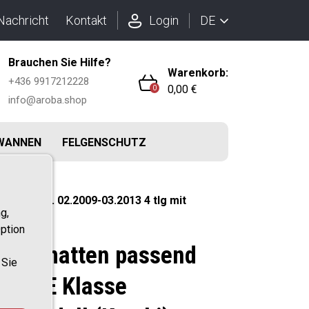
DE
Nachricht
Kontakt
Login
Brauchen Sie Hilfe?
Warenkorb:
+436 9917212228
0,00 €
0
info@aroba.shop
WANNEN
FELGENSCHUTZ
S212 BJ. 02.2009-03.2013 4 tlg mit
g,
ption
 Fußmatten passend
 Sie
Benz E Klasse