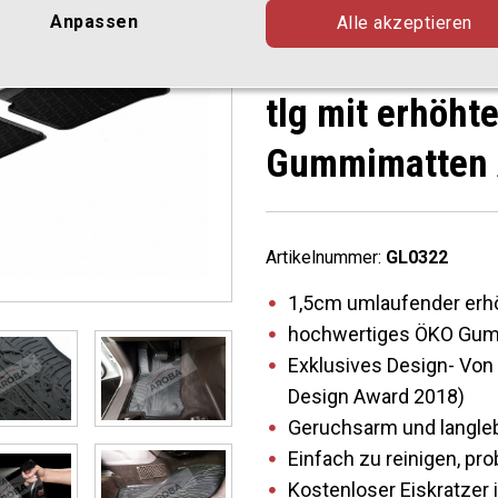
Limousine und
Anpassen
Alle akzeptieren
W212/S212 BJ
tlg mit erhöh
Gummimatten 
Artikelnummer:
GL0322
1,5cm umlaufender erh
hochwertiges ÖKO Gumm
Exklusives Design- Von 
Design Award 2018)
Geruchsarm und langle
Einfach zu reinigen, p
Kostenloser Eiskratzer 