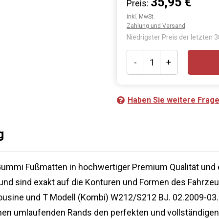
35,95 €
Preis:
inkl. MwSt.
Zahlung und Versand
Niedrigster Preis der letzten 
-
+
Haben Sie weitere Frag
g
Gummi Fußmatten in hochwertiger Premium Qualität und 
 und sind exakt auf die Konturen und Formen des Fahrze
usine und T Modell (Kombi) W212/S212 BJ. 02.2009-03.
ohen umlaufenden Rands den perfekten und vollständige