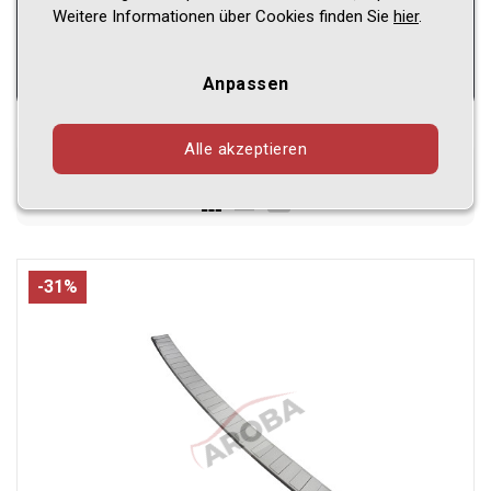
Baureihe
Weitere Informationen über Cookies finden Sie
hier
.
Anpassen
Alle akzeptieren
Gezeigt
48 - 72
von
998
Produkte
-31%