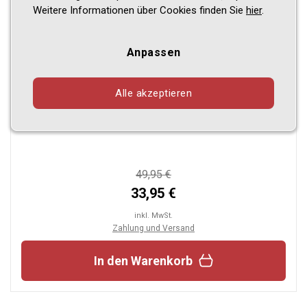
Weitere Informationen über Cookies finden Sie
hier
.
Anpassen
Design Gummi Fußmatten passend für Fiat 500,
Alle akzeptieren
Abarth 500, 500 C BJ. 07.2015-08.2024 4 tlg mit
erhöhtem Rand Farbe Schwarz Gummimatten
Automatten passgenau
49,95 €
33,95 €
inkl. MwSt.
Zahlung und Versand
In den Warenkorb