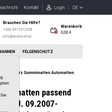
DE
Nachricht
Kontakt
Login
Brauchen Sie Hilfe?
Warenkorb:
+436 9917212228
0,00 €
0
info@aroba.shop
WANNEN
FELGENSCHUTZ
Farbe Schwarz Gummimatten Automatten
g,
ption
 Fußmatten passend
 Sie
007 BJ. 09.2007-