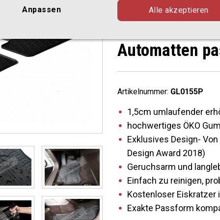
05.2012 4 tlg
Anpassen
Alle akzeptieren
Farbe Schwar
Automatten p
Artikelnummer:
GL0155P
1,5cm umlaufender erh
hochwertiges ÖKO Gumm
Exklusives Design- Von 
Design Award 2018)
Geruchsarm und langle
Einfach zu reinigen, p
Kostenloser Eiskratzer 
Exakte Passform kompa