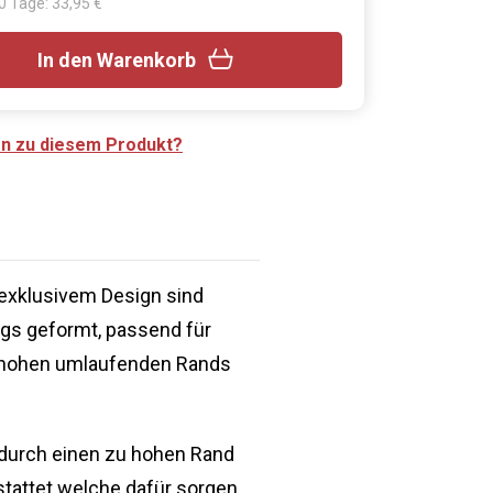
30 Tage: 33,95 €
In den Warenkorb
en zu diesem Produkt?
exklusivem Design sind
ugs geformt, passend für
m hohen umlaufenden Rands
 durch einen zu hohen Rand
tattet welche dafür sorgen,