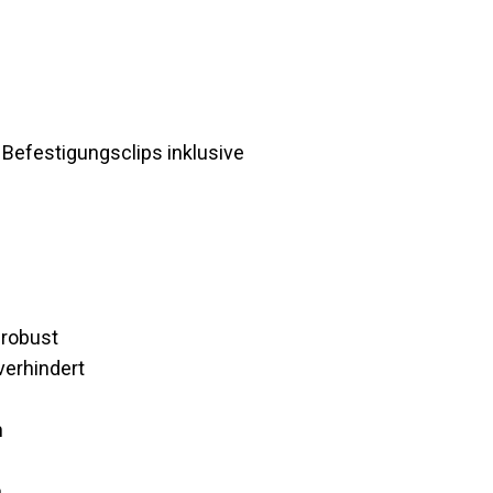
e Befestigungsclips inklusive
 robust
verhindert
n
n