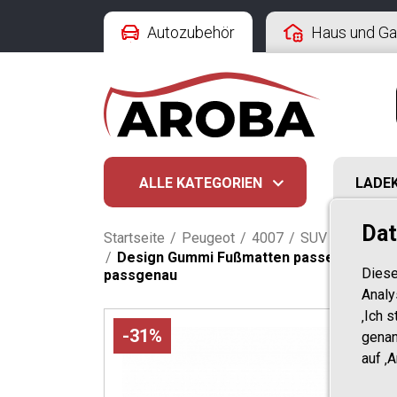
Autozubehör
Haus und Ga
ALLE KATEGORIEN
LADE
Dat
Startseite
/
Peugeot
/
4007
/
SUV 1 Generati
/
Design Gummi Fußmatten passend für Peu
Diese
passgenau
Analy
‚Ich 
-31%
genan
auf ‚