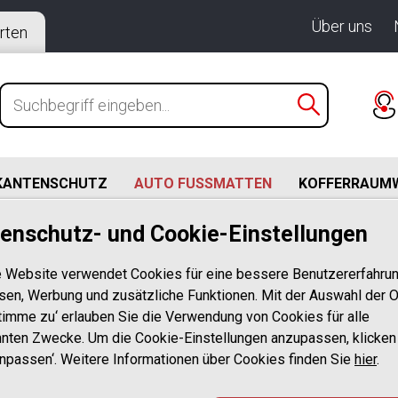
Über uns
rten
KANTENSCHUTZ
AUTO FUSSMATTEN
KOFFERRAUM
enschutz- und Cookie-Einstellungen
on (09.2007-05.2012)
geot 4007 BJ. 09.2007-05.2012 4 tlg mit erhöhtem Rand 
 Website verwendet Cookies für eine bessere Benutzererfahrun
sen, Werbung und zusätzliche Funktionen. Mit der Auswahl der O
stimme zu‘ erlauben Sie die Verwendung von Cookies für alle
Design Gummi
nten Zwecke. Um die Cookie-Einstellungen anzupassen, klicken
Anpassen‘. Weitere Informationen über Cookies finden Sie
für Peugeot 4
hier
.