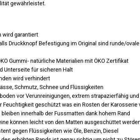
ität gewährleistet.
wird garantiert
Falls Druckknopf Befestigung im Original sind runde/oval
O Gummi- natürliche Materialien mit ÖKO Zertifikat
 Unterseite für sicheren Halt
den wird verhindert
Nässe, Schmutz, Schnee und Flüssigkeiten
oden vor Verunreinigungen, extrem strapazierfähig und
r Feuchtigkeit geschützt was ein Rosten der Karosserie 
 bleiben innerhalb der Fussmatten dank hohem Rand
teine können leicht von den Matten ausgeschüttet werde
tent gegen Flüssigkeiten wie Öle, Benzin, Diesel
des erhöhten Rands ist genau richtig um nicht zu Störe