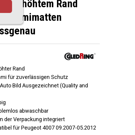
 mit erhöhtem Rand
z Gummimatten
assgenau
öhter Rand
i für zuverlässigen Schutz
Auto Bild Ausgezeichnet (Quality and
big
roblemlos abwaschbar
in der Verpackung integriert
tibel für Peugeot 4007 09.2007-05.2012