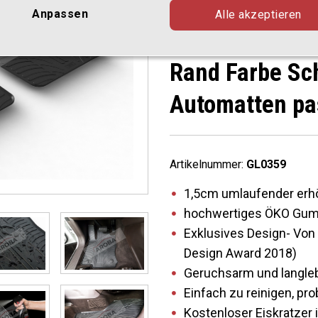
(Kombi) F30 &
Anpassen
Alle akzeptieren
02.2012-06.20
Rand Farbe S
Automatten p
Artikelnummer:
GL0359
1,5cm umlaufender erh
hochwertiges ÖKO Gumm
Exklusives Design- Von 
Design Award 2018)
Geruchsarm und langle
Einfach zu reinigen, p
Kostenloser Eiskratzer 