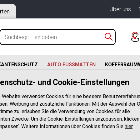
Über uns
rten
KANTENSCHUTZ
AUTO FUSSMATTEN
KOFFERRAUM
enschutz- und Cookie-Einstellungen
2-06.2019)
3er Limousine und Touring (Kombi) F30 & F31, M3 F80 BJ. 
 Website verwendet Cookies für eine bessere Benutzererfahrun
passgenau
sen, Werbung und zusätzliche Funktionen. Mit der Auswahl der O
stimme zu‘ erlauben Sie die Verwendung von Cookies für alle
Design Gummi
nten Zwecke. Um die Cookie-Einstellungen anzupassen, klicken
Anpassen‘. Weitere Informationen über Cookies finden Sie
für BMW 3er L
hier
.