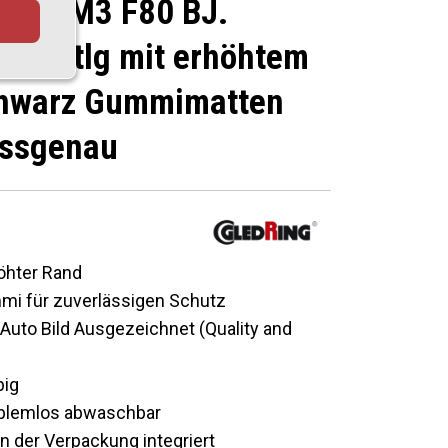
 F31, M3 F80 BJ.
19 4 tlg mit erhöhtem
chwarz Gummimatten
assgenau
öhter Rand
i für zuverlässigen Schutz
Auto Bild Ausgezeichnet (Quality and
big
roblemlos abwaschbar
in der Verpackung integriert