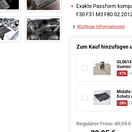
Exakte Passform kompat
F30 F31 M3 F80 02.201
Wichtige Informationen
Zum Kauf hinzufügen u
GL0614 
Gummi 
1
-47%
Middle 
Schutz 
1
-28%
Regulärer Preis:
49,95 €