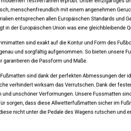
 modernen Testverfahren erprobt. Unser einzigartiges und
logisch, menschenfreundlich mit einem angenehmen Geru
terialien entsprechen allen Europäischen Standards und 
lgt in der Europäischen Union was eine gleichbleibende Qu
mimatten sind exakt auf die Kontur und Form des Fuß
genau und sorgfältig aufgenommen. So bieten unsere Fu
r garantieren die Passform und Maße.
ußmatten sind dank der perfekten Abmessungen der id
he verhindert wirksam das Verrutschen. Dank der festen
n und unschöner Verformungen. Unsere Fussmatten sind 
ür sorgen, dass diese Allwetterfußmatten sicher im Fußr
ese nicht unter die Pedale des Wagens rutschen und er