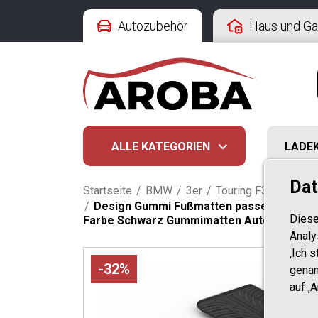
Autozubehör
Haus und Ga
ALLE KATEGORIEN
LADE
Dat
Startseite
/
BMW
/
3er
/
Touring F31 (09.201
/
Design Gummi Fußmatten passend für BMW 
Diese
Farbe Schwarz Gummimatten Automatten 
Analy
‚Ich 
-32%
genan
auf ‚