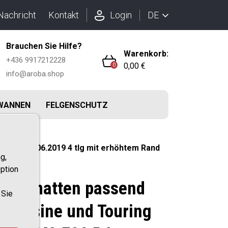
DE
Nachricht
Kontakt
Login
Brauchen Sie Hilfe?
Warenkorb:
+436 9917212228
0,00 €
0
info@aroba.shop
WANNEN
FELGENSCHUTZ
02.2012-06.2019 4 tlg mit erhöhtem Rand
g,
ption
 Fußmatten passend
 Sie
imousine und Touring