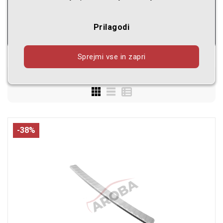
Serija
Prilagodi
Sprejmi vse in zapri
Prikazano
1 - 24
od
998
izdelki
-38%