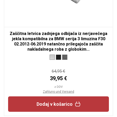
Zaščitna letvica zadnjega odbijača iz nerjavečega
jekla kompatibilna za BMW serija 3 limuzina F30
02.2012-06.2019 natančno prilegajoča zaščita
nakladalnega roba z globokim...
64,95 €
39,95 €
z DDV
Zahlung und Versand
Dodaj v košarico