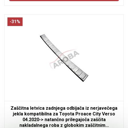
-31%
Zaščitna letvica zadnjega odbijača iz nerjavečega
jekla kompatibilna za Toyota Proace City Verso
04.2020-> natančno prilegajoča zaščita
nakladalnega roba z globokim zaščitnim...