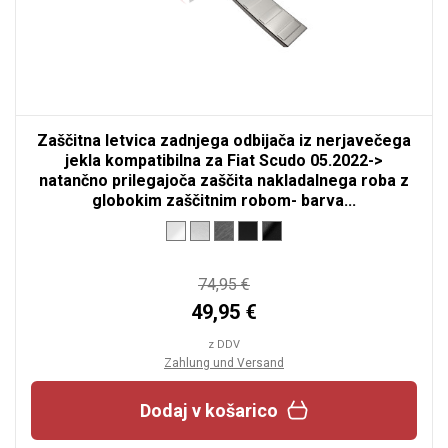
Zaščitna letvica zadnjega odbijača iz nerjavečega
jekla kompatibilna za Fiat Scudo 05.2022->
natančno prilegajoča zaščita nakladalnega roba z
globokim zaščitnim robom- barva...
74,95 €
49,95 €
z DDV
Zahlung und Versand
Dodaj v košarico