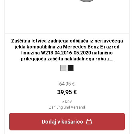
Zaščitna letvica zadnjega odbijača iz nerjavečega
jekla kompatibilna za Mercedes Benz E razred
limuzina W213 04.2016-05.2020 natančno
prilegajoča zaščita nakladalnega roba z...
64,95 €
39,95 €
z DDV
Zahlung und Versand
Dodaj v košarico