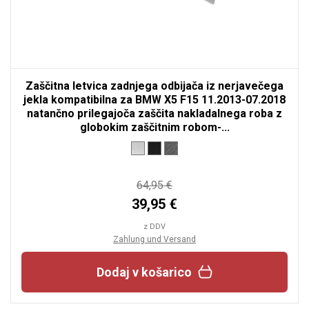
Zaščitna letvica zadnjega odbijača iz nerjavečega
jekla kompatibilna za BMW X5 F15 11.2013-07.2018
natančno prilegajoča zaščita nakladalnega roba z
globokim zaščitnim robom-...
64,95 €
39,95 €
z DDV
Zahlung und Versand
Dodaj v košarico