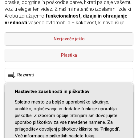
praske, odrgnine in poškodbe barve, hkrati pa daje vašemu
vozilu eleganten videz. Z našimi natančno izdelanimi izdelki
Aroba združujemo
funkcionalnost, dizajn in ohranjanje
vrednosti
vašega avtomobila – kakovost, ki navdušuje.
Nerjaveče jeklo
Plastika
Nastavitve zasebnosti in piškotkov
Prosimo, izberite vozilo
Spletno mesto za boljšo uporabniško izkušnjo,
analitiko, oglaševanje in dodatne funkcije uporablja
Znamka avtomobila
piškotke. Z izborom opcije 'Strinjam se' dovoljujete
uporabo piškotkov za vse navedene namene. Za
Model
prilagoditev dovoljenj piškotkov kliknite na 'Prilagodi'.
Več informacij o piškotkih najdete
tukaj
.