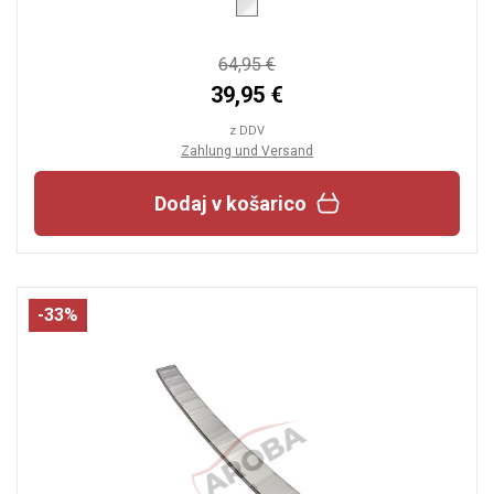
64,95 €
39,95 €
z DDV
Zahlung und Versand
Dodaj v košarico
-33%