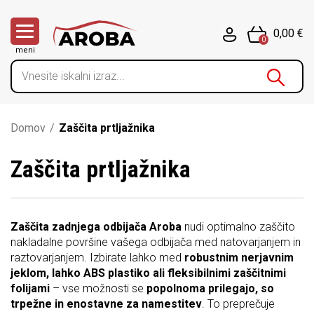
0,00 €
0
meni
Domov
/
Zaščita prtljažnika
Zaščita prtljažnika
Zaščita zadnjega odbijača Aroba
nudi optimalno zaščito
nakladalne površine vašega odbijača med natovarjanjem in
raztovarjanjem. Izbirate lahko med
robustnim nerjavnim
jeklom, lahko ABS plastiko ali fleksibilnimi zaščitnimi
folijami
– vse možnosti se
popolnoma prilegajo, so
trpežne in enostavne za namestitev
. To preprečuje