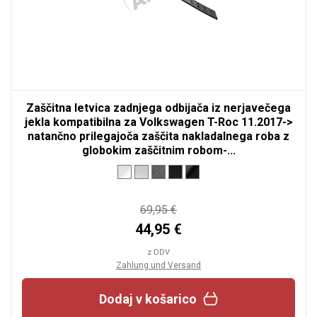
Zaščitna letvica zadnjega odbijača iz nerjavečega
jekla kompatibilna za Volkswagen T-Roc 11.2017->
natančno prilegajoča zaščita nakladalnega roba z
globokim zaščitnim robom-...
69,95 €
44,95 €
z DDV
Zahlung und Versand
Dodaj v košarico