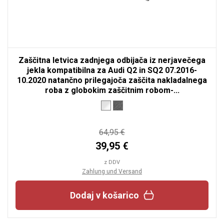
Zaščitna letvica zadnjega odbijača iz nerjavečega
jekla kompatibilna za Audi Q2 in SQ2 07.2016-
10.2020 natančno prilegajoča zaščita nakladalnega
roba z globokim zaščitnim robom-...
64,95 €
39,95 €
z DDV
Zahlung und Versand
Dodaj v košarico