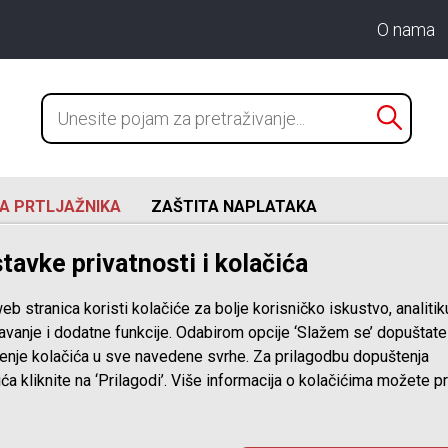
O nama
A PRTLJAŽNIKA
ZAŠTITA NAPLATAKA
tavke privatnosti i kolačića
.2009-11.2014)
za Hyundai i20 05.2012-10.2014 precizno pristajanje s dubo
eb stranica koristi kolačiće za bolje korisničko iskustvo, analitik
avanje i dodatne funkcije. Odabirom opcije ‘Slažem se’ dopuštate
tenje kolačića u sve navedene svrhe. Za prilagodbu dopuštenja
Zaštitna letva
ića kliknite na ‘Prilagodi’. Više informacija o kolačićima možete p
.
pogodno za Hy