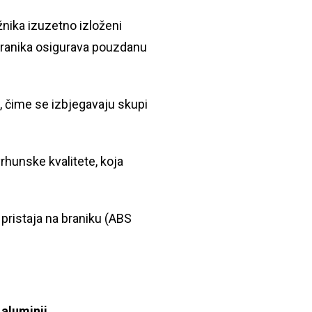
ažnika izuzetno izloženi
branika osigurava pouzdanu
, čime se izbjegavaju skupi
rhunske kvalitete, koja
 pristaja na braniku (ABS
 aluminij