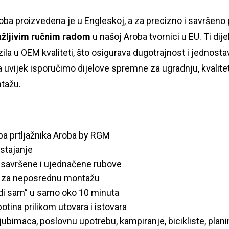
ba proizvedena je u Engleskoj, a za precizno i savršeno p
ažljivim ručnim radom
u našoj Aroba tvornici u EU. Ti di
zila u OEM kvaliteti, što osigurava dugotrajnost i jednos
uvijek isporučimo dijelove spremne za ugradnju, kvalitet
tažu.
uba prtljažnika Aroba by RGM
stajanje
 savršene i ujednačene rubove
 za neposrednu montažu
i sam” u samo oko 10 minuta
botina prilikom utovara i istovara
jubimaca, poslovnu upotrebu, kampiranje, bicikliste, planina