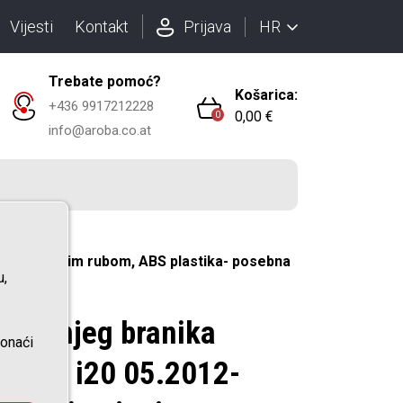
HR
Vijesti
Kontakt
Prijava
Trebate pomoć?
Košarica:
+436 9917212228
0,00 €
0
info@aroba.co.at
kim zaštitnim rubom, ABS plastika- posebna
u,
 stražnjeg branika
ronaći
undai i20 05.2012-