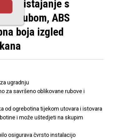
no pristajanje s
tnim rubom, ABS
bna boja izgled
akana
za ugradnju
o za savršeno oblikovane rubove i
ika od ogrebotina tijekom utovara i istovara
botine i može uštedjeti na skupim
ilo osigurava čvrsto instalacijo