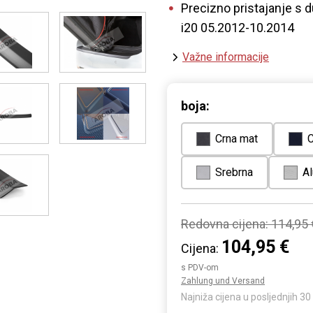
Precizno pristajanje s
i20 05.2012-10.2014
Važne informacije
boja:
Crna mat
C
Srebrna
Al
Redovna cijena:
114,95 
104,95 €
Cijena:
s PDV-om
Zahlung und Versand
Najniža cijena u posljednjih 3