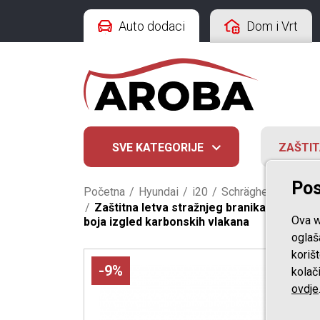
Auto dodaci
Dom i Vrt
SVE KATEGORIJE
ZAŠTIT
Pos
Početna
/
Hyundai
/
i20
/
Schrägheck PB (02
/
Zaštitna letva stražnjeg branika pogodno 
Ova w
boja izgled karbonskih vlakana
oglaš
koriš
-9%
kolač
ovdje