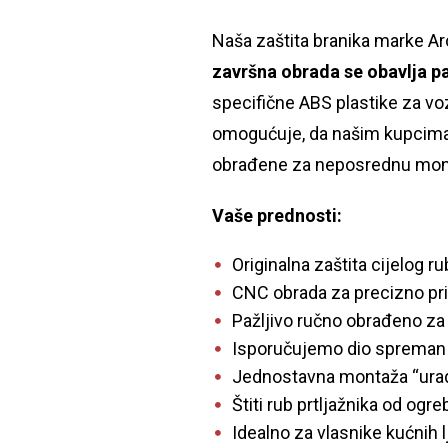
Naša zaštita branika marke Aro
završna obrada se obavlja p
specifične ABS plastike za vo
omogućuje, da našim kupcima 
obrađene za neposrednu mon
Vaše prednosti:
Originalna zaštita cijelog r
CNC obrada za precizno pri
Pažljivo ručno obrađeno za
Isporučujemo dio spreman
Jednostavna montaža “urad
Štiti rub prtljažnika od ogre
Idealno za vlasnike kućnih l