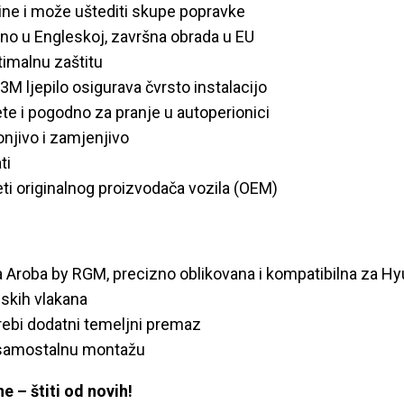
ine i može uštediti skupe popravke
eno u Engleskoj, završna obrada u EU
imalnu zaštitu
3M ljepilo osigurava čvrsto instalacijo
e i pogodno za pranje u autoperionici
njivo i zamjenjivo
ti
eti originalnog proizvodača vozila (OEM)
ka Aroba by RGM, precizno oblikovana i kompatibilna za Hy
skih vlakana
trebi dodatni temeljni premaz
a samostalnu montažu
e – štiti od novih!