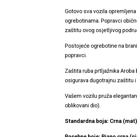
Gotovo sva vozila opremljena su
ogrebotinama. Popravci obično
zaštitu ovog osjetljivog područ
Postojeće ogrebotine na brani
popravci.
Zaštita ruba prtljažnika Aroba
osigurava dugotrajnu zaštitu 
Vašem vozilu pruža elegantan i
oblikovani dio).
Standardna boja: Crna (mat
Posebne boje: Piano crna (sja