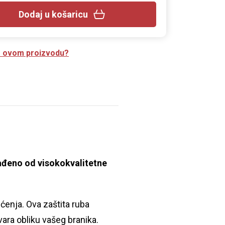
Dodaj u košaricu
 o ovom proizvodu?
rađeno od visokokvalitetne
ećenja. Ova zaštita ruba
vara obliku vašeg branika.