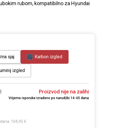
 dubokim rubom, kompatibilno za Hyundai
rna sjaj
Karbon izgled
uminij izgled
€
Proizvod nije na zalihi
Vrijeme isporuke:izrađeno po narudžbi 14-45 dana
0 dana: 104,95 €