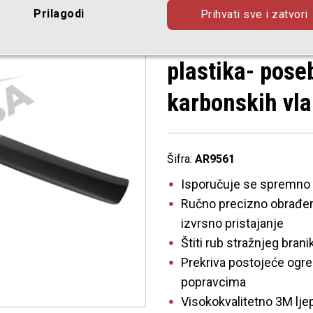
10.2014 preciz
Prilagodi
Prihvati sve i zatvori
dubokim zašti
plastika- pose
karbonskih vl
Šifra:
AR9561
Isporučuje se spremno 
Ručno precizno obrađen
izvrsno pristajanje
Štiti rub stražnjeg bran
Prekriva postojeće ogre
popravcima
Visokokvalitetno 3M ljep