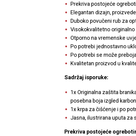
Prekriva postojeće ogrebot
Elegantan dizajn, proizved
Duboko povučeni rub za opt
Visokokvalitetno originalno 
Otporno na vremenske uvjet
Po potrebi jednostavno uklo
Po potrebi se može preboja
Kvalitetan proizvod u kvalit
Sadržaj isporuke:
1x Originalna zaštita brani
posebna boja izgled karbon
1x krpa za čišćenje i po po
Jasna, ilustrirana uputa z
Prekriva postojeće ogrebotin