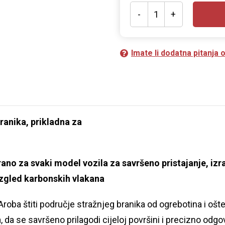
-
+
Imate li dodatna pitanja
ranika, prikladna za
rano za svaki model vozila za savršeno pristajanje, iz
izgled karbonskih vlakana
 Aroba štiti područje stražnjeg branika od ogrebotina i ošt
 da se savršeno prilagodi cijeloj površini i precizno odgo