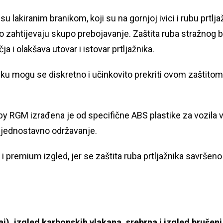
 lakiranim branikom, koji su na gornjoj ivici i rubu prtlj
 zahtijevaju skupo prebojavanje. Zaštita ruba stražnog 
ja i olakšava utovar i istovar prtljažnika.
ku mogu se diskretno i učinkovito prekriti ovom zaštitom
 by RGM izrađena je od specifične ABS plastike za vozila v
i jednostavno održavanje.
 premium izgled, jer se zaštita ruba prtljažnika savršeno
)
j), izgled karbonskih vlakana, srebrna i izgled brušeni