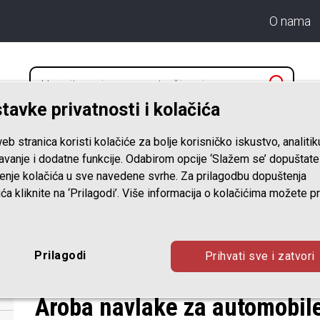
O nama
tavke privatnosti i kolačića
eb stranica koristi kolačiće za bolje korisničko iskustvo, analitik
A PRTLJAŽNIKA
ZAŠTITA NAPLATAKA
avanje i dodatne funkcije. Odabirom opcije ‘Slažem se’ dopuštate
tenje kolačića u sve navedene svrhe. Za prilagodbu dopuštenja
ića kliknite na ‘Prilagodi’. Više informacija o kolačićima možete p
.
Auto cerade
Prilagodi
Prihvati sve i zatvori
Aroba navlake za automobile