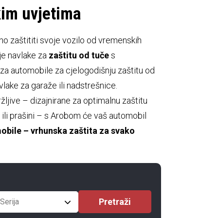
kim uvjetima
 zaštititi svoje vozilo od vremenskih
uje navlake za
zaštitu od tuče
s
za automobile za cjelogodišnju zaštitu od
lake za garaže ili nadstrešnice.
žljive – dizajnirane za optimalnu zaštitu
cu ili prašini – s Arobom će vaš automobil
obile – vrhunska zaštita za svako
Serija