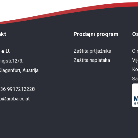
akt
Prodajni program
Os
Zaštita prtljažnika
O 
 e.U.
Zaštita naplataka
Vij
igstr.12/3,
Ko
lagenfurt, Austrija
Sa
436 9917212228
fo@aroba.co.at