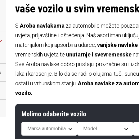
vaše vozilo u svim vremens
S
Aroba navlakama
za automobile možete pouzdano
uvjeta, prljavštine i oštećenja. Naš asortiman uključ
materijalom koji apsorbira udarce,
vanjske navlake
vremenskih uvjeta te
unutarnje i svevremenske
nav
Sve Aroba navlake dobro pristaju, prozračne su i izdr
laka i karoserije. Bilo da se radi o olujama, tuči, sun
ostati u vrhunskom stanju.
Aroba navlake za autom
vozilo.
Molimo odaberite vozilo
Marka automobila
Model