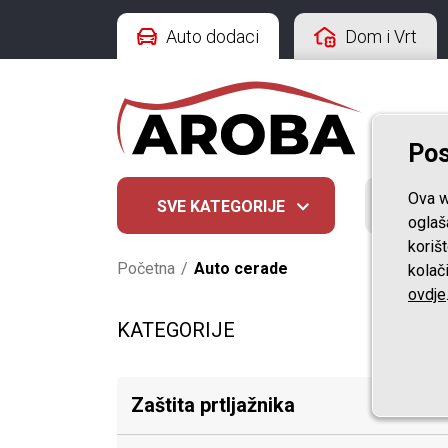
Auto dodaci
Dom i Vrt
Pos
Ova w
SVE KATEGORIJE
ZAŠTIT
oglaš
koriš
Početna
/
Auto cerade
kolač
ovdje
KATEGORIJE
Zaštita prtljažnika