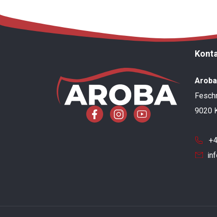
Kont
Aroba
Feschn
9020 K
+
in