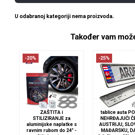
U odabranoj kategoriji nema proizvoda.
Također vam može
-20%
-25%
Rimsavers srebrna
2x Premium okv
ZAŠTITA i
tablice auta P
STILIZIRANJE za
NEHRĐAJUĆI ČE
aluminijske naplatke s
AUSTRIJU, SLO
ravnim rubom do 24" -
MAĐARSKU, D