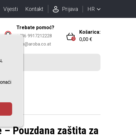
HR
Vijesti
Kontakt
Prijava
Trebate pomoć?
Košarica:
+436 9917212228
0,00 €
0
info@aroba.co.at
u,
ronaći
 – Pouzdana zaštita za