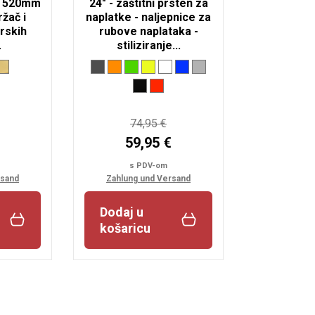
ne 520mm
24" - zaštitni prsten za
žač i
naplatke - naljepnice za
rskih
rubove naplataka -
.
stiliziranje...
74,95 €
59,95 €
s PDV-om
rsand
Zahlung und Versand
Dodaj u
košaricu