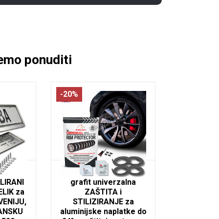
mo ponuditi
-20%
iri za
Rimblades Original -
OLIRANI
grafit univerzalna
LIK za
ZAŠTITA i
VENIJU,
STILIZIRANJE za
ANSKU
aluminijske naplatke do