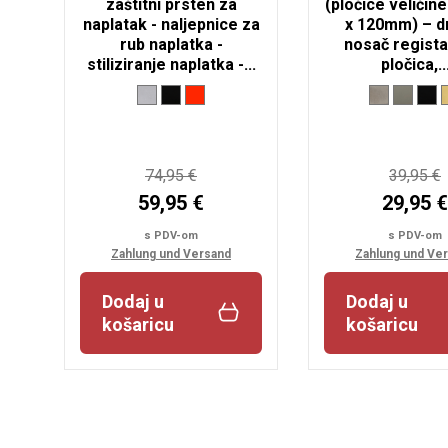
zaštitni prsten za
(pločice veliči
naplatak - naljepnice za
x 120mm) – dr
rub naplatka -
nosač regista
stiliziranje naplatka -...
pločica,..
74,95 €
39,95 €
59,95 €
29,95 €
s PDV-om
s PDV-om
Zahlung und Versand
Zahlung und Ve
Dodaj u
Dodaj u
košaricu
košaricu