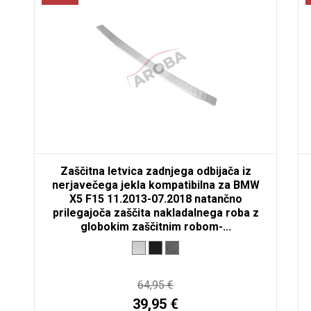
Zaščitna letvica zadnjega odbijača iz
nerjavečega jekla kompatibilna za BMW
X5 F15 11.2013-07.2018 natančno
prilegajoča zaščita nakladalnega roba z
globokim zaščitnim robom-...
64,95 €
39,95 €