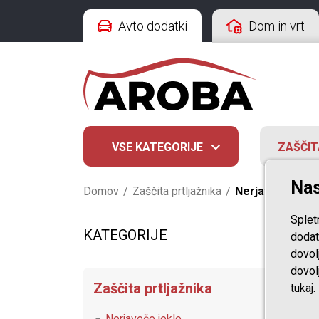
Avto dodatki
Dom in vrt
VSE KATEGORIJE
ZAŠČIT
Nas
Domov
/
Zaščita prtljažnika
/
Nerjaveče jekl
Splet
KATEGORIJE
dodat
dovol
dovolj
Zaščita prtljažnika
tukaj
.
Nerjaveče jeklo