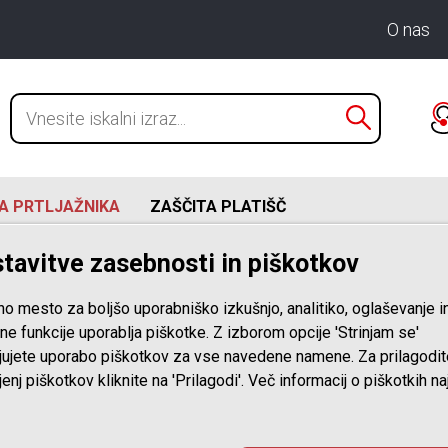
O nas
A PRTLJAŽNIKA
ZAŠČITA PLATIŠČ
tavitve zasebnosti in piškotkov
o
no mesto za boljšo uporabniško izkušnjo, analitiko, oglaševanje i
Nerjaveče jeklo
ne funkcije uporablja piškotke. Z izborom opcije 'Strinjam se'
jujete uporabo piškotkov za vse navedene namene. Za prilagodi
enj piškotkov kliknite na 'Prilagodi'. Več informacij o piškotkih n
Popolna zaščita in elegantn