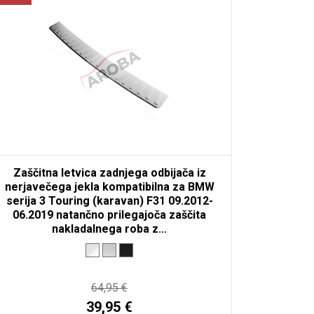
Zaščitna letvica zadnjega odbijača iz
nerjavečega jekla kompatibilna za BMW
serija 3 Touring (karavan) F31 09.2012-
06.2019 natančno prilegajoča zaščita
nakladalnega roba z...
64,95 €
39,95 €