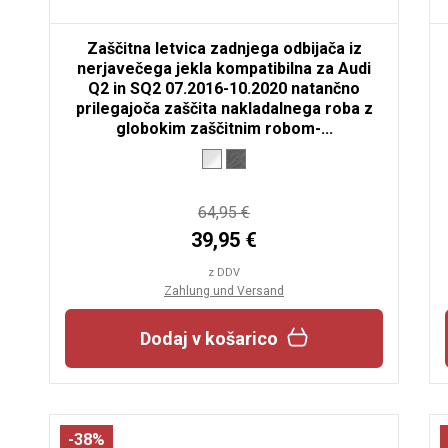
Zaščitna letvica zadnjega odbijača iz
nerjavečega jekla kompatibilna za Audi
Q2 in SQ2 07.2016-10.2020 natančno
prilegajoča zaščita nakladalnega roba z
globokim zaščitnim robom-...
64,95 €
39,95 €
z DDV
Zahlung und Versand
Dodaj v košarico
-38%