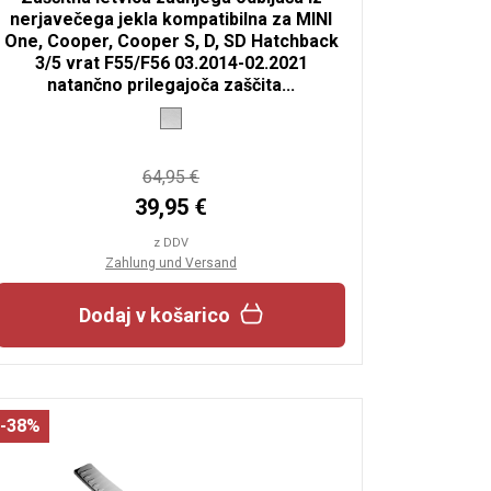
nerjavečega jekla kompatibilna za MINI
One, Cooper, Cooper S, D, SD Hatchback
3/5 vrat F55/F56 03.2014-02.2021
natančno prilegajoča zaščita...
64,95 €
39,95 €
z DDV
Zahlung und Versand
Dodaj v košarico
-38%