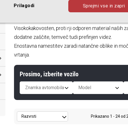
Prilagodi
Sprejmi vse in zapri
Naše
zaščite letvice zadnjega odbijača
iz nerjave
ščitijo barvo nakladalnega roba zadnjega odbijača p
Visokokakovosten, proti rji odporen material naših z
dodatne zaščite, temveč tudi prefinjen videz.
Enostavna namestitev zaradi natančne oblike in moč
vrtanja.
Prosimo, izberite vozilo
Znamka avtomobila
Model
Prikazano
1 - 24
od