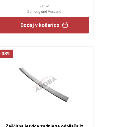
z DDV
Zahlung und Versand
Dodaj v košarico
-38%
Zaščitna letvica zadnjega odbijača iz