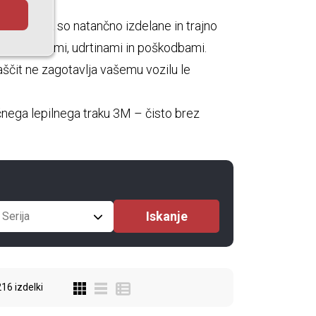
čega jekla so natančno izdelane in trajno
red praskami, udrtinami in poškodbami.
aščit ne zagotavlja vašemu vozilu le
nega lepilnega traku 3M – čisto brez
Serija
216
izdelki