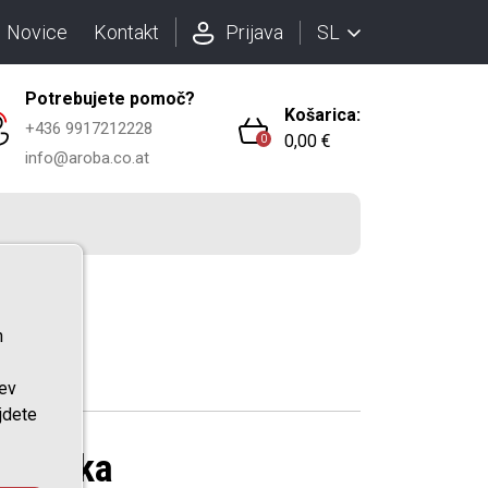
SL
Novice
Kontakt
Prijava
Potrebujete pomoč?
Košarica:
+436 9917212228
0,00 €
0
info@aroba.co.at
n
tev
ajdete
a oblika