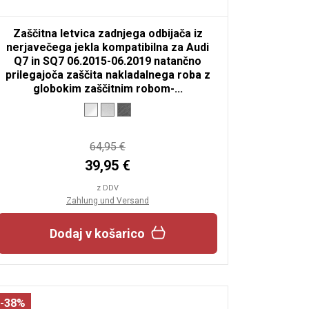
Zaščitna letvica zadnjega odbijača iz
nerjavečega jekla kompatibilna za Audi
Q7 in SQ7 06.2015-06.2019 natančno
prilegajoča zaščita nakladalnega roba z
globokim zaščitnim robom-...
64,95 €
39,95 €
z DDV
Zahlung und Versand
Dodaj v košarico
-38%