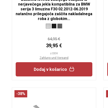
nerjavečega jekla kompatibilna za BMW
serija 3 limuzina F30 02.2012-06.2019
natančno prilegajoča zaščita nakladalnega
roba z globokim...
64,95 €
39,95 €
z DDV
Zahlung und Versand
Dodaj v košarico
-38%