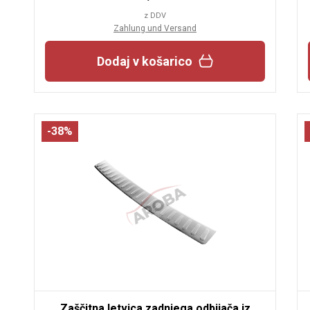
z DDV
Zahlung und Versand
Dodaj v košarico
-38%
Zaščitna letvica zadnjega odbijača iz