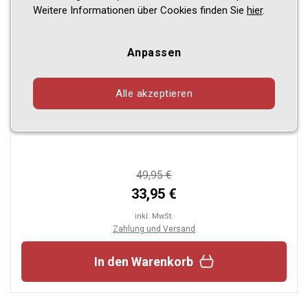
Weitere Informationen über Cookies finden Sie
hier
.
Anpassen
Design Gummi Fußmatten passend für Renault
Alle akzeptieren
Captur ab BJ. 09.2020-> 4 tlg mit erhöhtem Rand
Farbe Schwarz Gummimatten Automatten
passgenau
49,95 €
33,95 €
inkl. MwSt.
Zahlung und Versand
In den Warenkorb