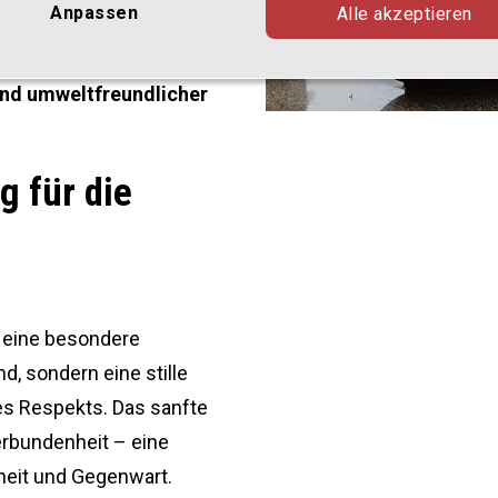
Anpassen
Alle akzeptieren
as Ziel, die Bedeutung
diese zu bewahren – mit
 und umweltfreundlicher
g für die
 eine besondere
d, sondern eine stille
es Respekts. Das sanfte
Verbundenheit – eine
eit und Gegenwart.