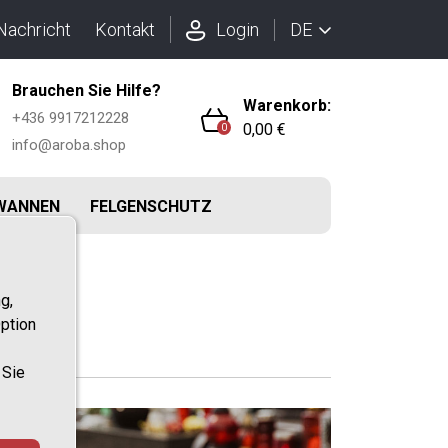
DE
Nachricht
Kontakt
Login
Brauchen Sie Hilfe?
Warenkorb:
+436 9917212228
0,00 €
0
info@aroba.shop
WANNEN
FELGENSCHUTZ
g,
ption
 Sie