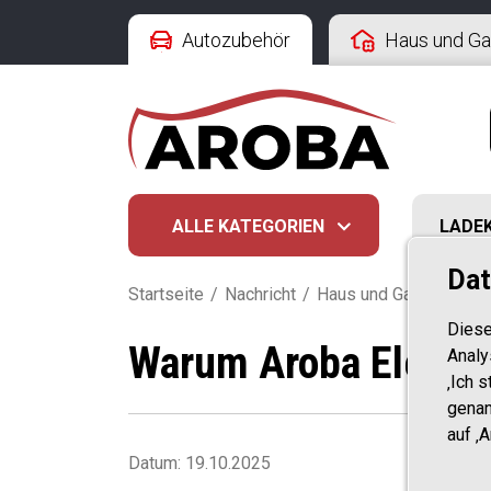
Autozubehör
Haus und Ga
ALLE KATEGORIEN
LADE
Dat
Startseite
/
Nachricht
/
Haus und Garten Nachr
Diese
Warum Aroba Elektr
Analy
‚Ich 
genan
auf ‚
Datum: 19.10.2025