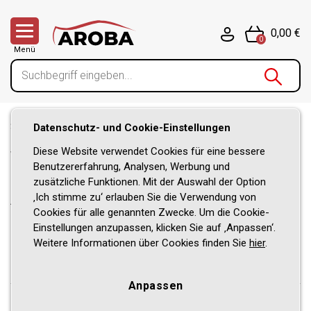
0,00 €
0
Menü
Startseite
/
Nachricht
/
Haus und Garten Nachrichten
Datenschutz- und Cookie-Einstellungen
/
Aroba startet neu durch – der neue Aroba Living
Diese Website verwendet Cookies für eine bessere
Webshop ist online!
Benutzererfahrung, Analysen, Werbung und
zusätzliche Funktionen. Mit der Auswahl der Option
Aroba startet neu durch – der
‚Ich stimme zu‘ erlauben Sie die Verwendung von
Cookies für alle genannten Zwecke. Um die Cookie-
neue Aroba Living Webshop
Einstellungen anzupassen, klicken Sie auf ‚Anpassen‘.
Weitere Informationen über Cookies finden Sie
hier
.
ist online!
Anpassen